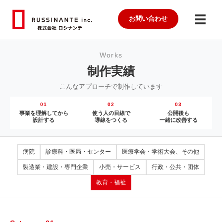
☰
お問い合わせ
Works
制作実績
こんなアプローチで制作しています
01
02
03
事業を理解してから
使う人の目線で
公開後も
設計する
導線をつくる
一緒に改善する
病院
診療科・医局・センター
医療学会・学術大会、その他
製造業・建設・専門企業
小売・サービス
行政・公共・団体
教育・福祉