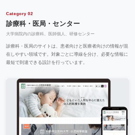
ひたちの中央クリニック
Category 02
地域クリニック
診療科・医局・センター
グループ共通テンプレートから脱却し施設の個性を打ち出
すオリジ…
大学病院内の診療科、医師個人、研修センター
詳細を見る
診療科・医局のサイトは、患者向けと医療者向けの情報が混
在しやすい領域です。対象ごとに導線を分け、必要な情報に
最短で到達できる設計を行っています。
目白通り皮膚科クリニック
クリニック
皮膚科の専門性が伝わるサイトを新規構築し地域での差別
化を実現
詳細を見る